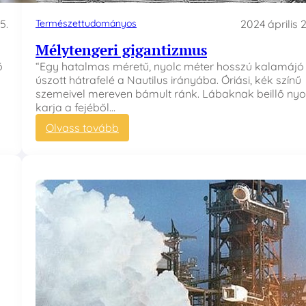
r
m
5.
Természettudományos
2024 április 2
é
s
Mélytengeri gigantizmus
z
ő
“Egy hatalmas méretű, nyolc méter hosszú kalamájó
e
úszott hátrafelé a Nautilus irányába. Óriási, kék színű
t
szemeivel mereven bámult ránk. Lábaknak beillő nyo
h
karja a fejéből…
a
:
Olvass tovább
r
M
m
é
ó
l
n
y
i
t
á
e
j
n
a
g
–
e
K
r
e
i
n
g
g
i
o