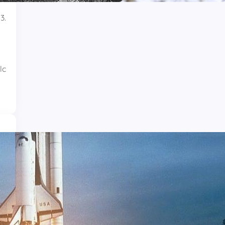
3.
lc