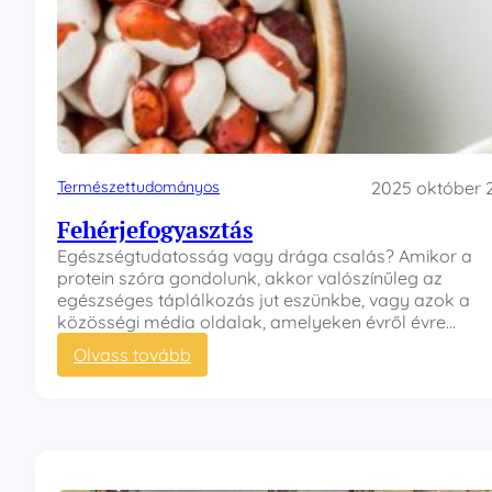
Természettudományos
2025 október 2
Fehérjefogyasztás
Egészségtudatosság vagy drága csalás? Amikor a
protein szóra gondolunk, akkor valószínűleg az
egészséges táplálkozás jut eszünkbe, vagy azok a
közösségi média oldalak, amelyeken évről évre…
:
Olvass tovább
F
e
h
é
r
j