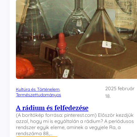
e
f
o
g
y
a
s
z
t
á
s
2025 február
Kultúra és Történelem
, 
Természettudományos
18.
A rádium és felfedezése
(A borítókép forrása: pinterest.com) Először kezdjük
azzal, hogy mi is egyáltalán a rádium? A periódusos
rendszer egyik eleme, aminek a vegyjele Ra, a
rendszáma 88,…