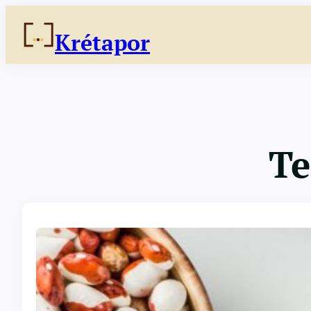
Ugrás
a
Krétapor
tartalomhoz
Te