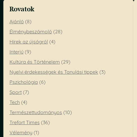
s
Rovatok
r
ö
v
Ajánló
(8)
i
Élménybeszámoló
(28)
d
t
Hírek az újságról
(4)
ö
Interjú
(9)
r
t
Kultúra és Történelem
(29)
é
n
Nyelvi érdekességek és Tanulási tippek
(3)
e
Pszichológia
(6)
t
e
Sport
(7)
Tech
(4)
Természettudományos
(10)
Trefort Times
(36)
Vélemény
(1)