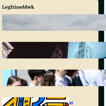
Legfrissebbek
Francia diákcsere 2026
2026. május 21.
A reklám mint manipuláció
2026. május 11.
Ballagás
2026. május 4.
DÖK választás 2026 – Vibe Párt