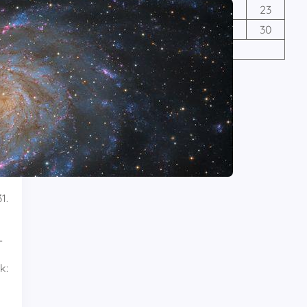
17
18
19
20
21
22
23
24
25
26
27
28
29
30
31
« máj
1.
-
k: