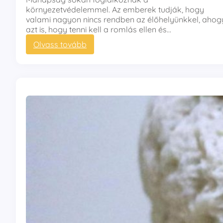
környezetvédelemmel. Az emberek tudják, hogy
valami nagyon nincs rendben az élőhelyünkkel, ahog
azt is, hogy tenni kell a romlás ellen és…
:
Olvass tovább
A
z
ó
z
o
n
-
b
u
b
o
r
é
k