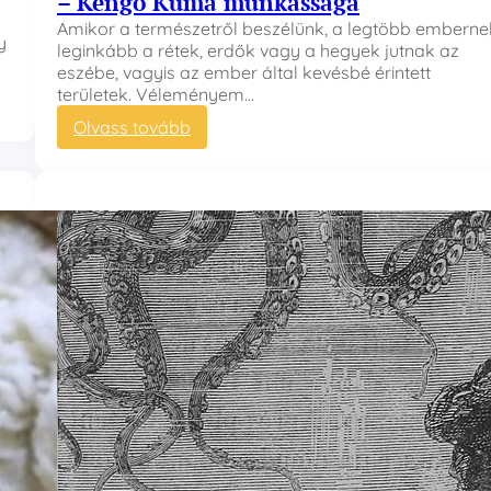
– Kengo Kuma munkássága
h
é
Amikor a természetről beszélünk, a legtöbb emberne
y
j
leginkább a rétek, erdők vagy a hegyek jutnak az
b
eszébe, vagyis az ember által kevésbé érintett
a
területek. Véleményem…
n
:
Olvass tovább
A
z
é
p
í
t
é
s
z
e
t
é
s
a
t
e