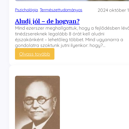
Pszichológia
, 
Természettudományos
2024 október 1
Aludj jól – de hogyan?
Mind ezerszer meghallgattuk, hogy a fejlődésben lév
tinédzsereknek legalább 8 órát kell aludni
éjszakánként – lehetőleg többet. Mind ugyanarra a
gondolatra szoktunk jutni ilyenkor: hogy?…
:
Olvass tovább
A
l
u
d
j
j
ó
l
–
d
e
h
o