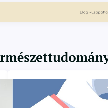
Blog
Csapatt
rmészettudomán