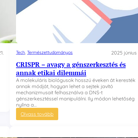
1.
Tech
, 
Természettudományos
2025 június 
CRISPR – avagy a génszerkesztés és
annak etikai dilemmái
A molekuláris biológusok hosszú éveken át keresték
annak módját, hogyan lehet a sejtek javító
mechanizmusait felhasználva a DNS-t
génszerkesztéssel manipulálni. Ily módon lehetőség
nyílna a…
:
Olvass tovább
C
R
I