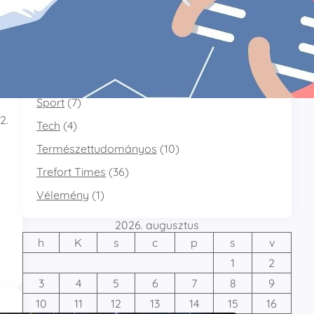
Interjú
(9)
Kultúra és Történelem
(29)
Nyelvi érdekességek és Tanulási tippek
(3)
Pszichológia
(6)
Sport
(7)
2.
Tech
(4)
Természettudományos
(10)
Trefort Times
(36)
Vélemény
(1)
2026. augusztus
h
K
s
c
p
s
v
1
2
3
4
5
6
7
8
9
10
11
12
13
14
15
16