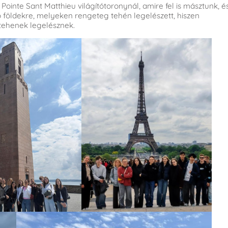
inte Sant Matthieu világítótoronynál, amire fel is másztunk, é
ő földekre, melyeken rengeteg tehén legelészett, hiszen
 tehenek legelésznek.