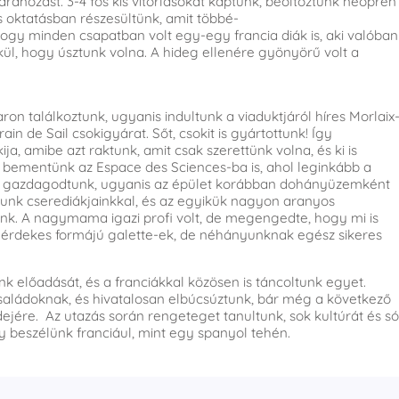
ránozást. 3-4 fős kis vitorlásokat kaptunk, beöltöztünk neoprén
s oktatásban részesültünk, amit többé-
ogy minden csapatban volt egy-egy francia diák is, aki valóban
lkül, hogy úsztunk volna. A hideg ellenére gyönyörű volt a
ron találkoztunk, ugyanis indultunk a viaduktjáról híres Morlaix
in de Sail csokigyárat. Sőt, csokit is gyártottunk! Így
ija, amibe azt raktunk, amit csak szerettünk volna, és ki is
n bementünk az Espace des Sciences-ba is, ahol leginkább a
an gazdagodtunk, ugyanis az épület korábban dohányüzemként
tunk cserediákjainkkal, és az egyikük nagyon aranyos
ünk. A nagymama igazi profi volt, de megengedte, hogy mi is
érdekes formájú galette-ek, de néhányunknak egész sikeres
 előadását, és a franciákkal közösen is táncoltunk egyet.
aládoknak, és hivatalosan elbúcsúztunk, bár még a következő
ejére. Az utazás során rengeteget tanultunk, sok kultúrát és só
 beszélünk franciául, mint egy spanyol tehén.