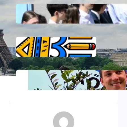
Ballagás
DÖK választás 2026 – Vibe Párt
DÖK választás 2026 – DIÁK
PIRÉZ KÖZÖSSÉG