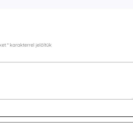
ket
*
karakterrel jelöltük