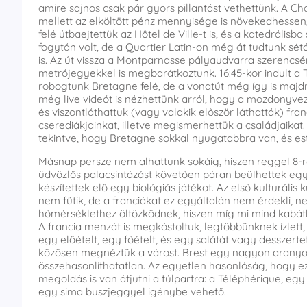
amire sajnos csak pár gyors pillantást vethettünk. A 
mellett az elköltött pénz mennyisége is növekedhessen
felé útbaejtettük az Hôtel de Ville-t is, és a katedráli
fogytán volt, de a Quartier Latin-on még át tudtunk s
is. Az út vissza a Montparnasse pályaudvarra szerencs
metrójegyekkel is megbarátkoztunk. 16:45-kor indult a T
robogtunk Bretagne felé, de a vonatút még így is majdn
még live videót is nézhettünk arról, hogy a mozdonyvez
és viszontláthattuk (vagy valakik először láthatták) fran
cserediákjainkat, illetve megismerhettük a családjaikat
tekintve, hogy Bretagne sokkal nyugatabbra van, és est
Másnap persze nem alhattunk sokáig, hiszen reggel 8-
üdvözlős palacsintázást követően páran beülhettek egy
készítettek elő egy biológiás játékot. Az első kulturális
nem fűtik, de a franciákat ez egyáltalán nem érdekli, n
hőmérséklethez öltözködnek, hiszen míg mi mind kabátb
A francia menzát is megkóstoltuk, legtöbbünknek ízlett,
egy előételt, egy főételt, és egy salátát vagy desszerte
közösen megnéztük a várost. Brest egy nagyon aranyos 
összehasonlíthatatlan. Az egyetlen hasonlóság, hogy ezt 
megoldás is van átjutni a túlpartra: a Téléphérique, egy
egy sima buszjeggyel igénybe vehető.