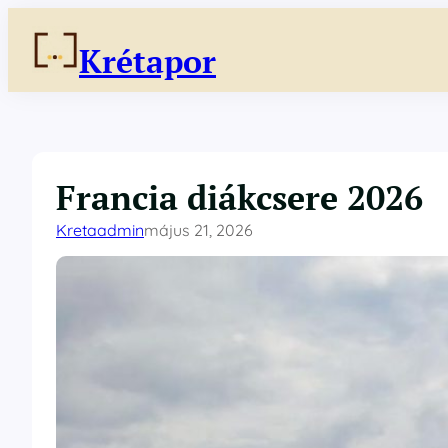
Ugrás
a
Krétapor
tartalomhoz
Francia diákcsere 2026
Kretaadmin
május 21, 2026