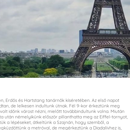
ben, Erdős és Hartstang tanárnők kíséretében. Az első napot
dtan, de lelkesen indultunk útnak. Fél 9-kor érkeztünk meg
olt időnk várost nézni, mielőtt továbbindultunk volna. Miután
 után némelyikünk először pillanthatta meg az Eiffel-tornyot,
tük a lépéseket, átkeltünk a Szajnán, hogy szemből, a
gküzdöttünk a metróval, de megérkeztünk a Diadalívhez is,