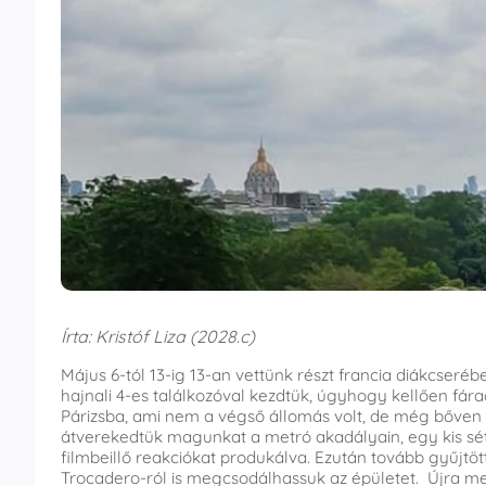
Írta: Kristóf Liza (2028.c)
Május 6-tól 13-ig 13-an vettünk részt francia diákcseré
hajnali 4-es találkozóval kezdtük, úgyhogy kellően fára
Párizsba, ami nem a végső állomás volt, de még bőven v
átverekedtük magunkat a metró akadályain, egy kis séta
filmbeillő reakciókat produkálva. Ezután tovább gyűjtöt
Trocadero-ról is megcsodálhassuk az épületet. Újra me