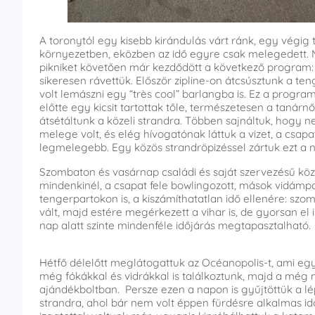
A toronytól egy kisebb kirándulás várt ránk, egy végig 
környezetben, eközben az idő egyre csak melegedett.
pikniket követően már kezdődött a következő program:
sikeresen rávettük. Először zipline-on átcsúsztunk a t
volt lemászni egy “très cool” barlangba is. Ez a progr
előtte egy kicsit tartottak tőle, természetesen a tanár
átsétáltunk a közeli strandra. Többen sajnáltuk, hogy 
melege volt, és elég hívogatónak láttuk a vizet, a csapa
legmelegebb. Egy közös strandröpizéssel zártuk ezt a n
Szombaton és vasárnap családi és saját szervezésű köz
mindenkinél, a csapat fele bowlingozott, mások vidámp
tengerpartokon is, a kiszámíthatatlan idő ellenére: sz
vált, majd estére megérkezett a vihar is, de gyorsan el
nap alatt szinte mindenféle időjárás megtapasztalható.
Hétfő délelőtt meglátogattuk az Océanopolis-t, ami egy 
még fókákkal és vidrákkal is találkoztunk, majd a még
ajándékboltban. Persze ezen a napon is gyűjtöttük a l
strandra, ahol bár nem volt éppen fürdésre alkalmas idő