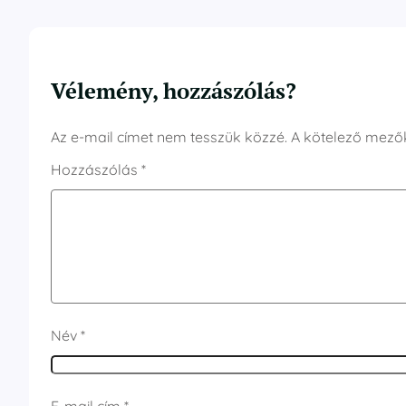
Vélemény, hozzászólás?
Az e-mail címet nem tesszük közzé.
A kötelező mező
Hozzászólás
*
Név
*
E-mail cím
*