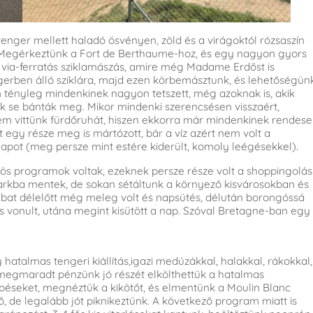
tenger mellett haladó ösvényen, zöld és a virágoktól rózsaszín
 Megérkeztünk a Fort de Berthaume-hoz, és egy nagyon gyors
 via-ferratás sziklamászás, amire még Madame Erdőst is
engerben álló sziklára, majd ezen körbemásztunk, és lehetőségün
am tényleg mindenkinek nagyon tetszett, még azoknak is, akik
nők se bánták meg. Mikor mindenki szerencsésen visszaért,
nem vittünk fürdőruhát, hiszen ekkorra már mindenkinek rendes
t egy része meg is mártózott, bár a víz azért nem volt a
apot (meg persze mint estére kiderült, komoly leégésekkel).
ös programok voltak, ezeknek persze része volt a shoppingolás
arkba mentek, de sokan sétáltunk a környező kisvárosokban és
ombat délelőtt még meleg volt és napsütés, délután borongóssá
 is vonult, utána megint kisütött a nap. Szóval Bretagne-ban egy
hatalmas tengeri kiállítás,igazi medúzákkal, halakkal, rákokkal,
 megmaradt pénzünk jó részét elkölthettük a hatalmas
épéseket, megnéztük a kikötőt, és elmentünk a Moulin Blanc
, de legalább jót piknikeztünk. A következő program miatt is