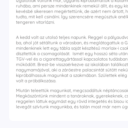
izgatottak voltunk már, ugyanis kipróbálhattuk a katama
ruhába, ami persze mindenkinek remekül állt, és egy ki
kevésbé sikeresen megértettünk, de azért nem ártott, h
tudta, mit kell csinálni. Így szerencsére megúsztuk ané
tengeren vitorlázni.
A kedd volt az utolsó teljes napunk. Reggel a pályaudva
ba, ahol jót sétáltunk a városban, és meglátogattuk a Gra
mindenkinek lett egy tábla saját készítésű morlaix-i csok
díszítettük a csomagolását. Ismét egy hosszú séta utá
TGV-vel és a cigarettagyártással kapcsolatos tudásb
működött. Brest-be visszaérkezve az iskolában találkoz
nagymamájával, aki a záróestre palacsintát sütött nek
kipróbálhassuk magunkat a szakmában. Születtek elég 
volt a próbálkozása.
Miután teleettük magunkat, megcsodáltuk néptáncosaink
Megköszöntünk mindent a tanároknak, gyerekeknek, cs
reggelen láttuk egymást egy rövid integetés és bisou id
levegőt szívtunk magunkba, és talán most már nem úgy