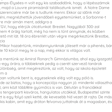
Champs-Élysées-n volt egy kis szabadidőnk, hogy a lépésszámok
, majd a Louvre piramisánál találkoztunk ismét. A Notre Dame
sba szerencsére már be is tudtunk menni. Ekkor az időnk már
étálni, megnézhettük jövendőbeli egyetemünket, a Sorbonne-t
ére már simán ment, addigra a
GV, hogy elérjük úticélunkat: Brestet. Nagyjából 300-zal
em 4 óráig tartott, még ha nem is tűnt annyinak, és közben
ető mit lát. 18 óra ébrenlét után végre megérkeztünk Brestbe,
cia
. Mikor hazaértünk, mindannyiunknak jólesett már a pihenés, bá
e 10 körül megy le a nap, még ekkor is világos volt.
ra mentünk az Amiral Ronarc’h Gimnáziumba, ahol egy igazgató
-egy órára, a többieknek pedig a cserét szervező tanárok
 különbség, amit megéreztünk, az volt, hogy az iskola épületét
em a
an voltunk bent is, egyeseknek elég volt egy póló is.
 de az biztos, hogy a koncepciója nagyon jó: mindenki választha
t, ami közt többféle gyümölcs is van. Délután a franciákkal
tengerparti kisváros, hangulatos utcákkal, Budapesttel szinte
is egy folyó szeli ketté, de kevesebb híd vezet át rajta. De más
 kis kabin, amit egy dróton felvonva juttatnak át a magasban, és