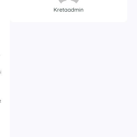
Kretaadmin
r
i
t