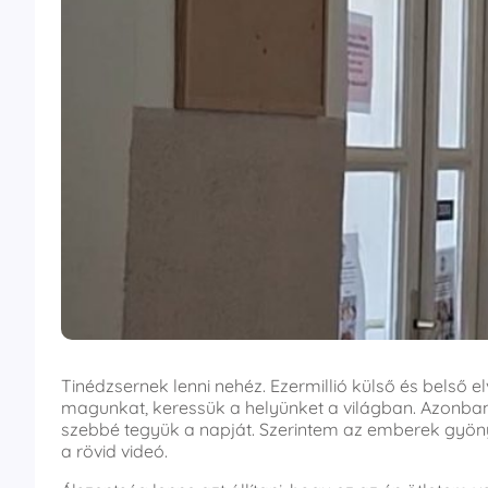
Tinédzsernek lenni nehéz. Ezermillió külső és belső 
magunkat, keressük a helyünket a világban. Azonba
szebbé tegyük a napját. Szerintem az emberek gyön
a rövid videó.