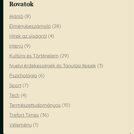
Rovatok
Ajánló
(8)
Élménybeszámoló
(28)
Hírek az újságról
(4)
Interjú
(9)
Kultúra és Történelem
(29)
Nyelvi érdekességek és Tanulási tippek
(3)
Pszichológia
(6)
Sport
(7)
Tech
(4)
Természettudományos
(10)
Trefort Times
(36)
Vélemény
(1)