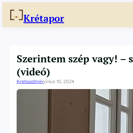
Ugrás
a
Krétapor
tartalomhoz
Szerintem szép vagy! – sz
(videó)
Kretaadmin
június 10, 2024