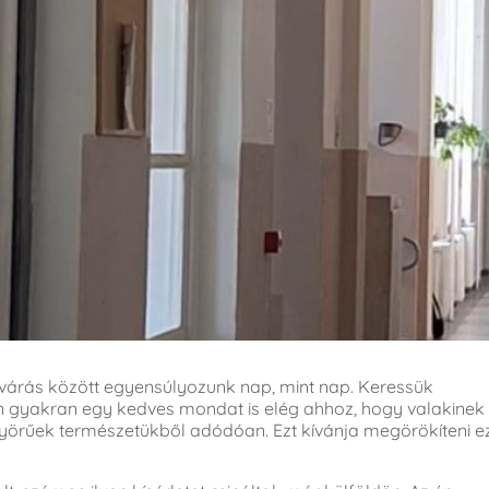
elvárás között egyensúlyozunk nap, mint nap. Keressük
n gyakran egy kedves mondat is elég ahhoz, hogy valakinek
yörűek természetükből adódóan. Ezt kívánja megörökíteni e