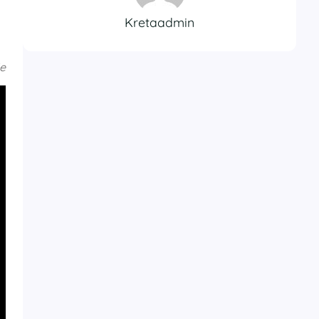
Kretaadmin
je