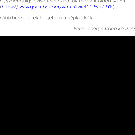
olt, számos ilyen kísérletet csináltak már külföldön. Az én
(
https://www.youtube.com/watch?v=eD0-6suZPYE
).
inkább beszéljenek helyettem a képkockák!
Fehér Zsófi, a videó készítő