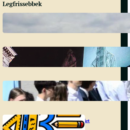
Legfrissebbek
Francia diákcsere 2026
2026. május 21.
A reklám mint manipuláció
2026. május 11.
Ballagás
2026. május 4.
DÖK választás 2026 – Vibe Párt
2026. március 30.