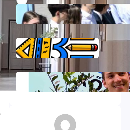
Ballagás
DÖK választás 2026 – Vibe Párt
DÖK választás 2026 – DIÁK
PIRÉZ KÖZÖSSÉG
z