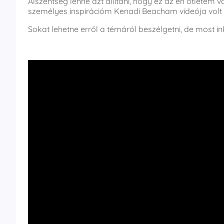
Álszentség lenne azt állítani, hogy ez az én ötletem v
személyes inspirációm Kenadi Beacham videója volt 
Sokat lehetne erről a témáról beszélgetni, de most 