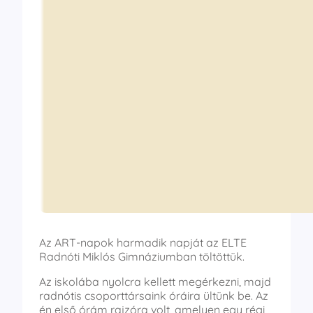
Az ART-napok harmadik napját az ELTE
Radnóti Miklós Gimnáziumban töltöttük.
Az iskolába nyolcra kellett megérkezni, majd
radnótis csoporttársaink óráira ültünk be. Az
én első órám rajzóra volt, amelyen egy régi