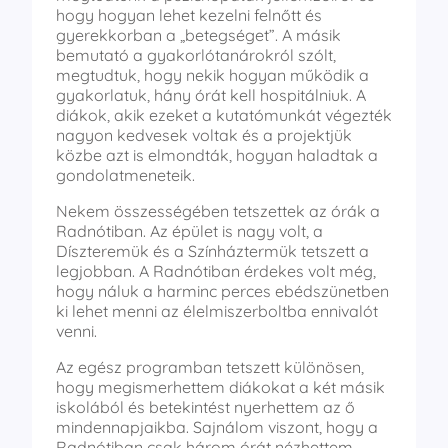
hogy hogyan lehet kezelni felnőtt és
gyerekkorban a „betegséget”. A másik
bemutató a gyakorlótanárokról szólt,
megtudtuk, hogy nekik hogyan működik a
gyakorlatuk, hány órát kell hospitálniuk. A
diákok, akik ezeket a kutatómunkát végezték
nagyon kedvesek voltak és a projektjük
közbe azt is elmondták, hogyan haladtak a
gondolatmeneteik.
Nekem összességében tetszettek az órák a
Radnótiban. Az épület is nagy volt, a
Díszteremük és a Színháztermük tetszett a
legjobban. A Radnótiban érdekes volt még,
hogy náluk a harminc perces ebédszünetben
ki lehet menni az élelmiszerboltba ennivalót
venni.
Az egész programban tetszett különösen,
hogy megismerhettem diákokat a két másik
iskolából és betekintést nyerhettem az ő
mindennapjaikba. Sajnálom viszont, hogy a
Radnótiban csak három órát nézhettem