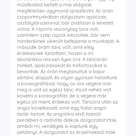
műalkotást kellett a mai világnak
megfelelően úgymond újraalkotni. Az órán
csoportmunkában dolgoztam apáczais
osztálytársaimmal, bár önállóan is lehetett
volna. A rajzóra viszonylag laza volt,
szerintem szép rajzok készültek, bár nem
mindenkinek sikerült befejeznie a munkáját. A
második órám tánc volt, amit elég
érdekesnek tartottam, hiszen a mi
iskolánkba nincsen ilyen óra. A táncórán
minket, apáczaisokat és trefortosokat is
bevontak. Az órán megtanultuk a bajor
sörtánc alapjait, és olyan gyorsan haladtunk
a koreográfiával, hogy az óra végére már
meg is volt az egész tánc. Kicsit nehéz volt
követni a koreográfiát, de a végére már
egész jól ment, érdekes volt. Táncóra után az
angol következett, amit egy fiatal angol
tanár tartott. Az angolóra első tizenöt
percében a radnótis diákok dolgozatot írtak,
amiből mi, vendégek is kaptunk egy
példányt. A dolgozatot az érzelmekből írták