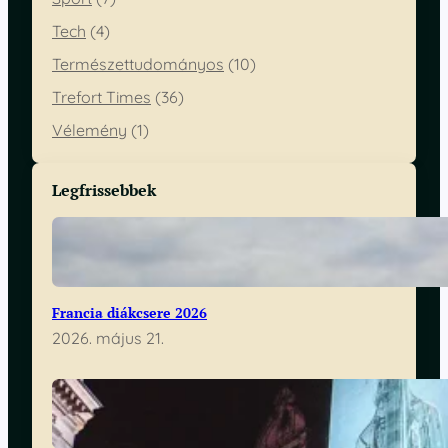
Tech
(4)
Természettudományos
(10)
Trefort Times
(36)
Vélemény
(1)
Legfrissebbek
Francia diákcsere 2026
2026. május 21.