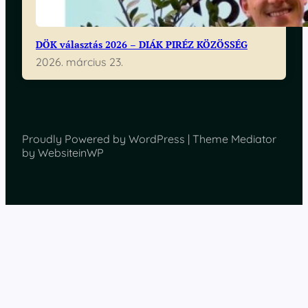
DÖK választás 2026 – DIÁK PIRÉZ KÖZÖSSÉG
2026. március 23.
Proudly Powered by WordPress | Theme Mediator
by WebsiteinWP