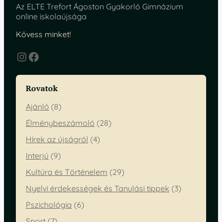
Az ELTE Trefort Ágoston Gyakorló Gimnázium
online iskolaújsága
Kövess minket!
Instagram
Facebook
Rovatok
Ajánló
(8)
Élménybeszámoló
(28)
Hírek az újságról
(4)
Interjú
(9)
Kultúra és Történelem
(29)
Nyelvi érdekességek és Tanulási tippek
(3)
Pszichológia
(6)
Sport
(7)