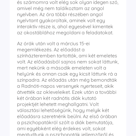
és számomra volt elég sok olyan idegen szó,
amivel még nem találkoztam az angol
nyelvben. Az óra többi részében angol
nyelvtant gyakoroltak, aminek volt egy
interaktív része is, ahol egyesével kimentek
az okostáblához megoldani a feladatokat.
Az órák után volt a március 15-ei
megemlékezés. Az előadást a
színházteremben tartották, ami két emeletes
volt. Az előadásból sajnos nem sokat láttunk,
mert nekünk a második emeleten volt a
helyünk és onnan csak egy kicsit láttunk rá a
színpadra. Az előadás után még bemondták
a Radnóti-napos versenyek nyerteseit, akik
átvették az okleveleiket. Ezek után a további
két órában két radnótis diák kutató
projektjét lehetett meghallgatni. Volt
választási lehetőségünk, hogy melyik két
előadásra szeretnénk beülni. Az első órában
a pszichopatákról szólt a diák bemutatója,
ami egyébként elég érdekes volt, sokat
megtudtunk a pszichopaták jellemzőiről és