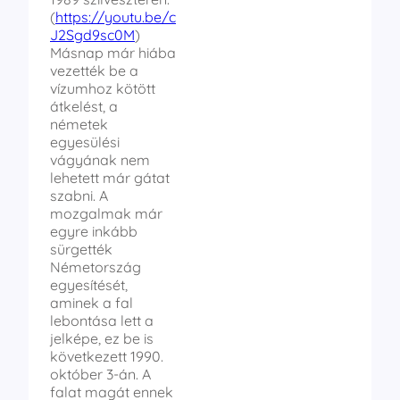
(
https://youtu.be/c
J2Sgd9sc0M
)
Másnap már hiába
vezették be a
vízumhoz kötött
átkelést, a
németek
egyesülési
vágyának nem
lehetett már gátat
szabni. A
mozgalmak már
egyre inkább
sürgették
Németország
egyesítését,
aminek a fal
lebontása lett a
jelképe, ez be is
következett 1990.
október 3-án. A
falat magát ennek