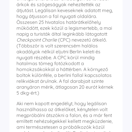
árkok és szögeságyak nehezítették az
átjutást. Legálisan keveseknek adatott meg,
hogy átjusson a fal nyugati oldalára.
Összesen 25 hivatalos határátkelőhely
működött, ezek közül a legismertebb, a mai
napig a turisták által leginkább látogatott
Checkpoint Charlie
(CPC) nevezetű átkelő.
(Többször is volt szerencsém halálos
akadályok nélkül eljutni Berlin keleti és
nyugati részébe. A CPC körül mindig
hatalmas tömeg fotózkodott a
homokzsákokkal a háttérben. A környező
boltok különféle, a berlini fallal kapcsolatos
relikviákat árulnak. A fal darabjait szinte
aranyáron mérik, átlagosan 20 eurót kérnek
5 dkg-ért.)
Aki nem kapott engedélyt, hogy legálisan
használhassa az átkelőket, kénytelen volt
megpróbálni átszökni a falon, és a már fent
említett nehézségekkel kellett megküzdenie,
ami természetesen a próbálkozók közül