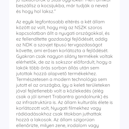
beszállsz a kocsijukba, már tudják a neved
és hogy hol laksz.”
Az egyik legfontosabb eltérés a két állam
között az volt, hogy míg az NSZK szoros
kapcsolatban állt a nyugati országokkal, és
ez fellendítette gazdasági fejlődését, addig
az NDK a szovjet típusú tervgazdaságot
követte, ami erősen korlátozta a fejlődését.
Gyakran csak nagyon silány termékek voltak
elérhetők, de az is sokszor előfordult, hogy a
lakók több órás sorban állás után sem
jutottak hozzá alapvető termékekhez.
Természetesen a modern technológia sem
jutott el az országba, így a keleti területeken
jóval fejletlenebb volt a közlekedés (elég
csak a jól ismert Trabantra gondolnunk) és
az infrastruktúra is. Az állam kulturális élete is
korlátozott volt, Nyugati filmekhez vagy
rádióadásokhoz csak titokban juthattak
hozzá a lakosok. Az állam szigorúan
ellenőrizte, milyen zene, irodalom vagy