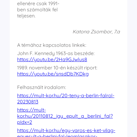
ellenére csak 1991-
ben számolták fel
teljesen.
Katona Zsombor, 7.a
A témához kapcsolatos linkek:
John F. Kennedy 1963-as beszéde:
https://youtu.be/2Ha9GJwlus8
1989. november 10-én készült riport:
https://youtu.be/snsdDb7KDkg
Felhasznált irodalom:
https://mult-kor.hu/20-teny-a-berlin-falrol-
20230813
https://mult-
kor.hu/20110812_igy_epult_a_berlini_fal?
pIdx=2
https://mult-kor.hu/egy-varos-es-ket-vilag-
egyesult-a-berlini-fal-leomlasakor-