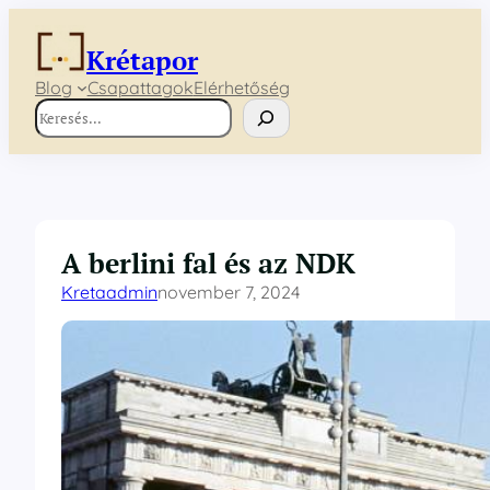
Ugrás
a
Krétapor
tartalomhoz
Blog
Csapattagok
Elérhetőség
K
e
r
e
s
é
s
A berlini fal és az NDK
Kretaadmin
november 7, 2024