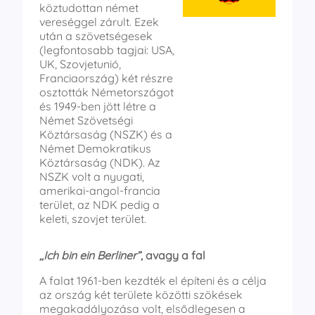
köztudottan német
vereséggel zárult. Ezek
után a szövetségesek
(legfontosabb tagjai: USA,
UK, Szovjetunió,
Franciaország) két részre
osztották Németországot
és 1949-ben jött létre a
Német Szövetségi
Köztársaság (NSZK) és a
Német Demokratikus
Köztársaság (NDK). Az
NSZK volt a nyugati,
amerikai-angol-francia
terület, az NDK pedig a
keleti, szovjet terület.
,,Ich bin ein Berliner”
, avagy a fal
A falat 1961-ben kezdték el építeni és a célja
az ország két területe közötti szökések
megakadályozása volt, elsődlegesen a