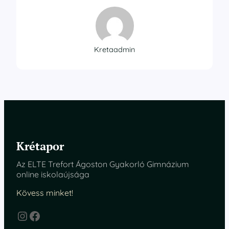
Kretaadmin
Krétapor
Az ELTE Trefort Ágoston Gyakorló Gimnázium
online iskolaújsága
Kövess minket!
Instagram
Facebook