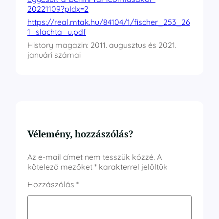
20221109?pIdx=2
https://real.mtak.hu/84104/1/fischer_253_26
1_slachta_u.pdf
History magazin: 2011. augusztus és 2021.
januári számai
Vélemény, hozzászólás?
Az e-mail címet nem tesszük közzé.
A
kötelező mezőket
*
karakterrel jelöltük
Hozzászólás
*