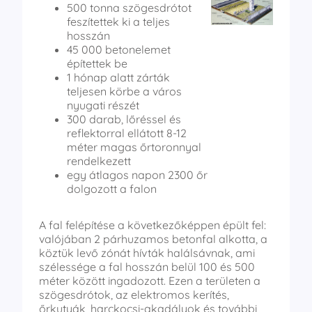
500 tonna szögesdrótot
feszítettek ki a teljes
hosszán
45 000 betonelemet
építettek be
1 hónap alatt zárták
teljesen körbe a város
nyugati részét
300 darab, lőréssel és
reflektorral ellátott 8-12
méter magas őrtoronnyal
rendelkezett
egy átlagos napon 2300 őr
dolgozott a falon
A fal felépítése a következőképpen épült fel:
valójában 2 párhuzamos betonfal alkotta, a
köztük levő zónát hívták halálsávnak, ami
szélessége a fal hosszán belül 100 és 500
méter között ingadozott. Ezen a területen a
szögesdrótok, az elektromos kerítés,
őrkutyák, harckocsi-akadályok és további