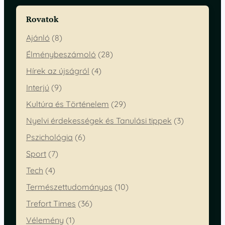
Rovatok
Ajánló
(8)
Élménybeszámoló
(28)
Hírek az újságról
(4)
Interjú
(9)
Kultúra és Történelem
(29)
Nyelvi érdekességek és Tanulási tippek
(3)
Pszichológia
(6)
Sport
(7)
Tech
(4)
Természettudományos
(10)
Trefort Times
(36)
Vélemény
(1)