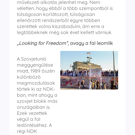
művészeti alkotás jelenhet meg. Nem
véletlen, hogy ebből a több szempontból is
túlságosan korlátozott, túlságosan
ellenőrzött rendszerből egyre többen
szerettek volna kiszabadulni, ám erre a
legtöbbeknek még sok évet kellett várniuk.
,,Looking for Freedom”
, avagy a fal leomlik
A Szovjetunió
meggyengülése
miatt, 1989 őszén
különböző
megmozdulások
törtek ki az NDK-
ban, mint ahogy a
szovjet blokk más
országaiban is.
Ezek vezettek
végül a fal
ledöntéséhez. A
régi NDK