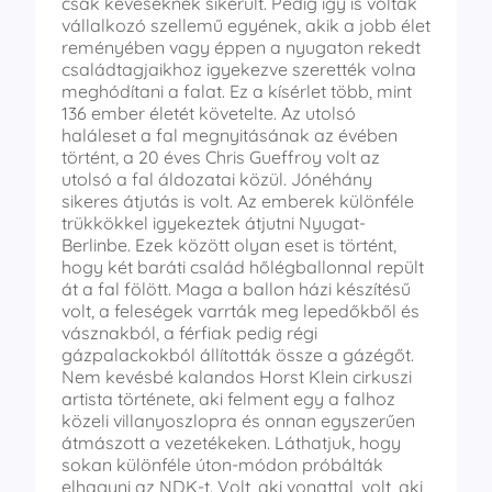
csak keveseknek sikerült. Pedig így is voltak
vállalkozó szellemű egyének, akik a jobb élet
reményében vagy éppen a nyugaton rekedt
családtagjaikhoz igyekezve szerették volna
meghódítani a falat. Ez a kísérlet több, mint
136 ember életét követelte. Az utolsó
haláleset a fal megnyitásának az évében
történt, a 20 éves Chris Gueffroy volt az
utolsó a fal áldozatai közül. Jónéhány
sikeres átjutás is volt. Az emberek különféle
trükkökkel igyekeztek átjutni Nyugat-
Berlinbe. Ezek között olyan eset is történt,
hogy két baráti család hőlégballonnal repült
át a fal fölött. Maga a ballon házi készítésű
volt, a feleségek varrták meg lepedőkből és
vásznakból, a férfiak pedig régi
gázpalackokból állították össze a gázégőt.
Nem kevésbé kalandos Horst Klein cirkuszi
artista története, aki felment egy a falhoz
közeli villanyoszlopra és onnan egyszerűen
átmászott a vezetékeken. Láthatjuk, hogy
sokan különféle úton-módon próbálták
elhagyni az NDK-t. Volt, aki vonattal, volt, aki