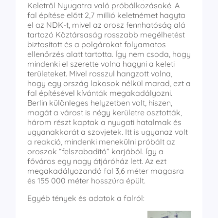
Keletről Nyugatra való próbálkozásoké. A
fal építése előtt 2,7 millió keletnémet hagyta
el az NDK-t, mivel az orosz fennhatóság alá
tartozó Köztársaság rosszabb megélhetést
biztosított és a polgárokat folyamatos
ellenőrzés alatt tartotta. Így nem csoda, hogy
mindenki el szerette volna hagyni a keleti
területeket. Mivel rosszul hangzott volna,
hogy egy ország lakosok nélkül marad, ezt a
fal építésével kívánták megakadályozni.
Berlin különleges helyzetben volt, hiszen,
magát a várost is négy kerületre osztották,
három részt kaptak a nyugati hatalmak és
ugyanakkorát a szovjetek. Itt is ugyanaz volt
a reakció, mindenki menekülni próbált az
oroszok “felszabadító” karjából. Így a
főváros egy nagy átjáróház lett. Az ezt
megakadályozandó fal 3,6 méter magasra
és 155 000 méter hosszúra épült.
Egyéb tények és adatok a falról: