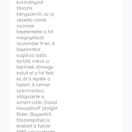
kormányzat
távozni
kényszerült, az új
vezetés szinte
azonnal
bejelentette a fal
megnyitását
november 9-én. A
bejelentést
sugárzó adás
tartott, mikor a
berliniek tömege
indult el a fal felé
és át is lépték a
határt. A német
származású,
világszerte is
ismert sztár, David
Hasselhoff (Knight
Rider, Baywatch
főszereplője) is
énekelt a falnál
1989 szilveszterén.