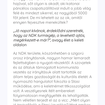
hajóval, sőt olyan is akadt, aki katonai
páncélos csapatszállítóval indult a jobb világ
felé és mindezt sikerrel, ez nagyjából 5000
főt jelent. De mi lehetett az az ok, amitől
ennyien fejvesztve menekültek?
,,Jó napot kívánok, érdeklődni szeretnék,
hogy az NDK turmixgép, a levehető ajtós,
megérkezett-e már?”
, avagy élet a keleti
oldalon
Az NDK területe, köszönhetően a szigorú
orosz irányításnak, nagyon hamar lemaradt
fejlettségben a nyugati részektől. A szovjetek
és az általuk támogatott kommunista
vezetés az irányításuk alatt tartották az
állam teljes gazdaságát és kulturális életét. A
nyomasztó hangulatot fokozta a Stasi
működése, ami a keletnémet titkosszolgálat
volt. A veszélyesnek ítélt embereket
folyamatosan megfigyelték és lehallgatták.
Nem véletlen terjedt el az a vicc: ,,Miért olyan
jó taxisofőrök a Stasi ügynökei? Mert amikor